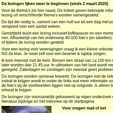
De lezingen lijken weer te beginnen (sinds 2 maart 2020)
Voor de thema's zie hier naast. De linken geven beknopte inf
lezing uit verschillende thema's worden samengesteld.
De tijd die nodig is, varieert van een half uur tot een dag me
verspreid over een aantal weken.
Gemiddeld duurt een lezing inclusief koffiepauze en een mome
min. Afhankelijk van het onderwerp 40-100 foto's (en tabellen)
of tijdens de lezing worden gesteld.
Voor een lezing voor verenigingen vraag ik een kleine onkost
NS-2e klas. Je moet zelf voor een beamer & laptop zorgen.
Ik kom meestal met de trein. Binnen een straal van ca 100 km
later worden dan 21.45.uur. In uithoeken van het land wordt m
geregeld. Zaterdagen en zondagen zijn meestal geen problee
De lezingen worden opnieuw bewerkt. De lezingen met de link
indruk te krijgen wordt er onder de links wat meer informatie 
de foto's bij de voorbeelden liggen niet op volgorde. Is allee
inhoud te krijgen.
De lezingen zijn voornamelijk gebaseerd op eigen onderzoek e
literatuur bijdrage en het interview op de startpagina
Voor vragen mail of bel