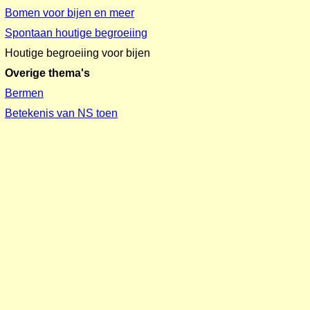
Bomen voor bijen en meer
Spontaan houtige begroeiing
Houtige begroeiing voor bijen
Overige thema's
Bermen
Betekenis van NS toen
Graslandjes in tuinen
Bijen en andere insecten gaan
goed samen
Linten in het landschap
Bermen en grasland voor bijen
Oevers, natte gronden voor
bijen
Bijenplanten en bodems
Bijen en gezondheid mensen
Invasieve planten