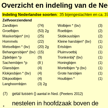
Overzicht en indeling van de Ne
Indeling Nederlandse soorten
: 35 bijengeslachten en ca. 3
Zelfvoorziendend
Zandbijen
(74)
Wolbijen * (bv)
(3)
Groefbijen
(53) 2g
Roetbijen
(2)
Maskerbijen* (m)
(25)
Slobkousbijen
(2)
Hommels
(22)
Kleine harsbijen* (bv)
(1)
Metselbijen * (bv)
(20) 2g
Ertsbijen
(1)
Behangersbijen* (bv)
(15)
Pluimvoetbij
(1)
Zijdebijen *p
(9)
Tronkenbij* (bv)
(1)
Sachembijen *p
(8 )
Honingbijen
(1)
Glansbijen
(4)
Mortelbijen *p (bv)
(1)
Klokjesbijen * (bv)
(4)
Grote harsbijen
(1)
Dikpootbijen
(4)
Houtbijen *
(1)
Langhoornbijen
(3) 2g
(7)
getal tussen ()
aantal in Ned. (Peeters 2012)
nestelen in hoofdzaak boven de
*