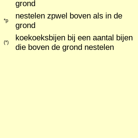
grond
nestelen zpwel boven als in de
*p
grond
koekoeksbijen bij een aantal bijen
(*)
die boven de grond nestelen
Indeling naar levenswijze
Zowel bij de solitaire als bij de soci
mannetjes alleen betrokken bij de 
onderscheid tussen sociale en solita
scherp. Bij de groefbijen komen v
levenwijze met sociale kenmerken