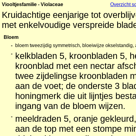
Viooltjesfamilie - Violaceae
Overzicht s
Kruidachtige eenjarige tot overblij
met enkelvoudige verspreide blad
Bloem
-
bloem tweezijdig symmetrisch, bloeiwijze okselstandig,
-
kelkbladen 5, kroonbladen 5, h
kroonblad met een nectar afsc
twee zijdelingse kroonbladen m
aan de voet; de onderste 3 bl
honingmerk die uit lijntjes best
ingang van de bloem wijzen.
-
meeldraden 5, oranje gekleurd,
aan de top met een stompe mi