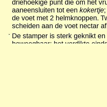
driehoekige punt die om het vr
aaneensluiten tot een
kokertje
de voet met 2 helmknoppen. 
scheiden aan de voet nectar af 
-
De stamper is sterk geknikt e
beweegbaar; het verdikte eind
stamper steekt iets buiten he
kokertje uit.
Vrucht
: vruchtbeginsel bovenstan
doosvrucht die met 3 kleppen ope
wijze het zaad verspreidt.
Stuifmeel
: de stuifmeelkorrels zijn
helmknoppen open gaan wordt het 