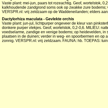
Vaste plant: mei-jun, paars tot rozeachtig. Geof, wortelstok, 0,2
kalkhoudende zandgrond soms ook op zwakke zure bodems; voo
VERSPR.nl: vrij zeldzaam op de Waddeneilanden; elders aanz
Dactylorhiza maculata - Gevlekte orchis
Vaste plant: jun-jul, lichtpurper ongeveer de kleur van pinkster
donkere purper vlekjes. Geof, wortelstok, 0,2-0,6. MILIEU: natte
voedselarme, zandige en venige bodems; op heidevelden, in 
plaatsen in de duinen; verder in weg- en spoorbermen en op all
zonnig. VERSPR.nl: vrij zeldzaam. FAUNA: hb. TOEPAS: tuin
Dactylorhiza majalis praetermissa - Rietorchis
Vaste plant: jun-jul, paarsrood; middelste bladen 4-5 maal zo l
Geof, wortelstok, 0,3-0,8. MILIEU: natte tot vochtige, iets voed
zandige tot kleiige bodems en op veengronden; in gras- en rie
kanaalbermen, kleiputten, in spoorweggreppels op spoorwe
terreinen; zon-tb. VERSPR.nl: vrij zeldzaam, plaatselijk s
tuin. BEHEER: eenmaal per jaar, na zaadrijping in augustus ma
juli en oktober). Als de bodem door verschraling te voedselarm
eventueel dan zeer licht bemesten met minimaal twee jaar oud
Dactylorhiza majalis s. majalis - Brede orchis
Vaste plant: mei-jun, donkerpurper; middelste bladen 3-4 maal 
gevlekt. Geof, wortelstok, 0,2-0,5. MILIEU: natte tot vochtige, 
voedselrijke, zandige tot kleiige bodems en op veengrond; in g
grazige plaatsen in stads- en recreatieparken; staat iets schra