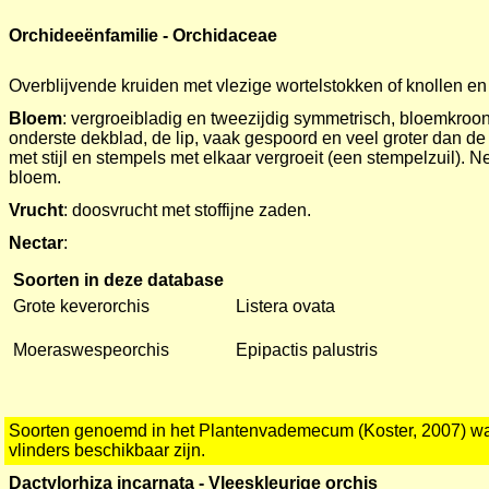
Orchideeënfamilie - Orchidaceae
Overblijvende kruiden met vlezige wortelstokken of knollen e
Bloem
: vergroeibladig en tweezijdig symmetrisch, bloemkroo
onderste dekblad, de lip, vaak gespoord en veel groter dan 
met stijl en stempels met elkaar vergroeit (een stempelzuil). N
bloem.
Vrucht
: doosvrucht met stoffijne zaden.
Nectar
:
Soorten in deze database
Grote keverorchis
Listera ovata
Moeraswespeorchis
Epipactis palustris
Soorten genoemd in het Plantenvademecum (Koster, 2007) waa
vlinders beschikbaar zijn.
Dactylorhiza incarnata - Vleeskleurige orchis