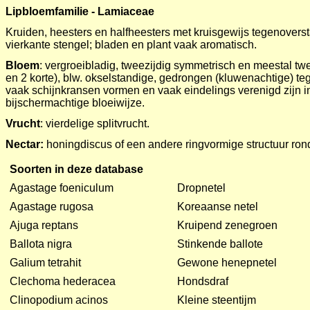
Lipbloemfamilie - Lamiaceae
Kruiden, heesters en halfheesters met kruisgewijs tegenover
vierkante stengel; bladen en plant vaak aromatisch.
Bloem
: vergroeibladig, tweezijdig symmetrisch en meestal tw
en 2 korte), blw. okselstandige, gedrongen (kluwenachtige) t
vaak schijnkransen vormen en vaak eindelings verenigd zijn in
bijschermachtige bloeiwijze.
Vrucht
: vierdelige splitvrucht.
Nectar:
honingdiscus of een andere ringvormige structuur rond
Soorten in deze database
Agastage foeniculum
Dropnetel
Agastage rugosa
Koreaanse netel
Ajuga reptans
Kruipend zenegroen
Ballota nigra
Stinkende ballote
Galium tetrahit
Gewone henepnetel
Clechoma hederacea
Hondsdraf
Clinopodium acinos
Kleine steentijm