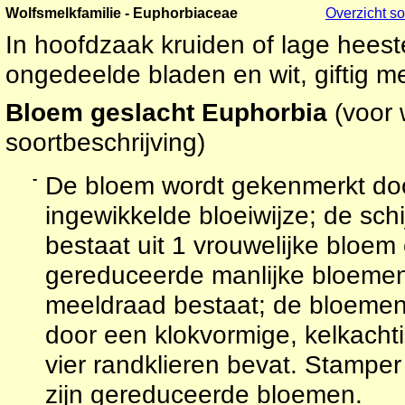
Wolfsmelkfamilie - Euphorbiaceae
Overzicht so
In hoofdzaak kruiden of lage hees
ongedeelde bladen en wit, giftig m
Bloem geslacht Euphorbia
(voor 
soortbeschrijving)
-
De bloem wordt gekenmerkt do
ingewikkelde bloeiwijze; de sch
bestaat uit 1 vrouwelijke bloem
gereduceerde manlijke bloemen 
meeldraad bestaat; de bloem
door een klokvormige, kelkacht
vier randklieren bevat. Stampe
zijn gereduceerde bloemen.