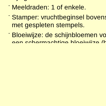
-
Meeldraden: 1 of enkele.
-
Stamper: vruchtbeginsel bovenst
met gespleten stempels.
-
Bloeiwijze: de schijnbloemen v
een schermachtige bloeiwijze (
met opvallende schutbladen. De
vaak weer schermvormig bijeen
-
Nectariën 4 ovaal- tot halfmaa
(extraflorale) randklieren (op d
kelkvormige structuur)
Vrucht
: 2-3 kluizige splitvrucht.
Opmerking
: de planten bevatten 