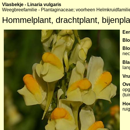
Vlasbekje - Linaria vulgaris
Weegbreefamilie - Plantaginaceae; voorheen Helmkruidfamili
Hommelplant, drachtplant, bijenplan
Een
Blo
Bl
nec
Bl
lan
Vru
Ove
opg
(tu
Ho
ruig