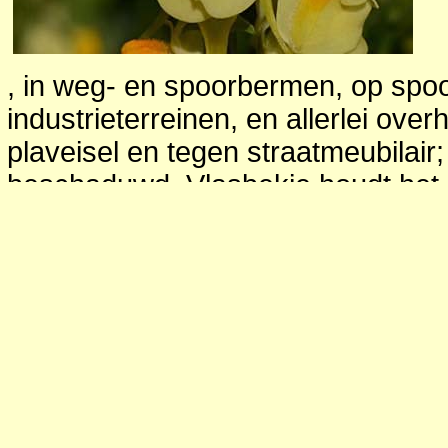
, in weg- en spoorbermen, op spoo
industrieterreinen, en allerlei ove
plaveisel en tegen straatmeubilair; z
beschaduwd. Vlasbekje houdt het
graslandplant en een pionierplant d
vegetaties lang kan handhaven; kan
kan voorkomen, maar is zelden op
dominant.
Verspreiding in Nederland
: vrij
aangevoerd zand.
Toepassing
: tuinen, tegel en gev